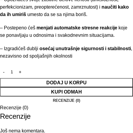
perfekcionizam, preopterećenost, zamrznutost) i
naučiti kako
da ih umiriš
umesto da se sa njima boriš.
– Postepeno ćeš
menjati automatske stresne reakcije
koje
se ponavljaju u odnosima i svakodnevnim situacijama.
– Izgradićeš dublji
osećaj unutrašnje sigurnosti i stabilnosti
,
nezavisno od spoljašnjih okolnosti
DODAJ U KORPU
KUPI ODMAH
RECENZIJE (0)
Recenzije (0)
Recenzije
Još nema komentara.