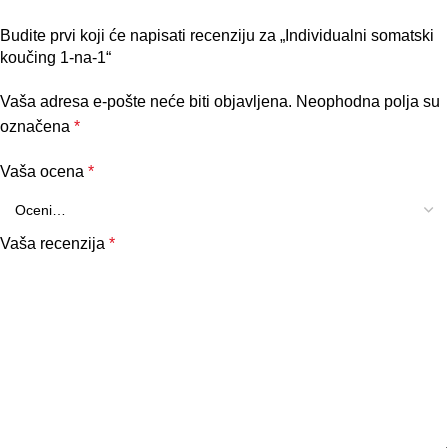
Budite prvi koji će napisati recenziju za „Individualni somatski
koučing 1-na-1“
Vaša adresa e-pošte neće biti objavljena.
Neophodna polja su
označena
*
Vaša ocena
*
Vaša recenzija
*