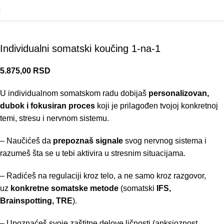
Individualni somatski koučing 1-na-1
5.875,00
RSD
U individualnom somatskom radu dobijaš
personalizovan,
dubok i fokusiran proces
koji je prilagođen tvojoj konkretnoj
temi, stresu i nervnom sistemu.
– Naučićeš da
prepoznaš signale
svog nervnog sistema i
razumeš šta se u tebi aktivira u stresnim situacijama.
– Radićeš na regulaciji kroz telo, a ne samo kroz razgovor,
uz
konkretne somatske metode
(somatski
IFS,
Brainspotting, TRE
).
– Upoznaćeš svoje zaštitne delove ličnosti (anksioznost,