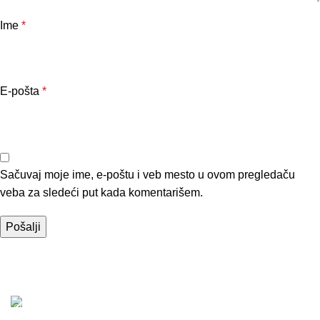
Ime
*
E-pošta
*
Sačuvaj moje ime, e-poštu i veb mesto u ovom pregledaču
veba za sledeći put kada komentarišem.