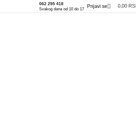
062 295 418
0,00
RS
Prijavi se
Svakog dana od 10 do 17